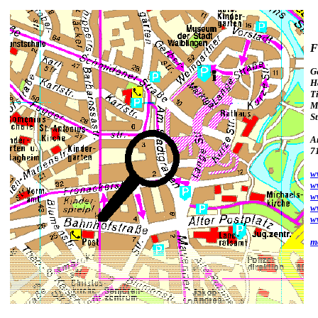
F
G
H
T
M
S
A
7
w
w
w
w
w
m